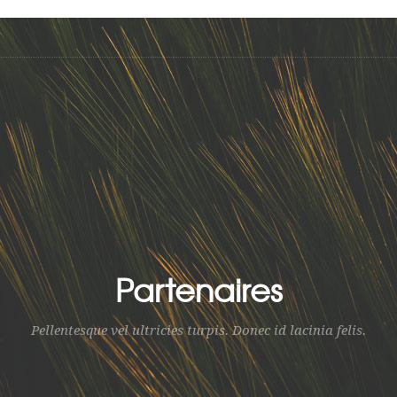
Partenaires
Pellentesque vel ultricies turpis. Donec id lacinia felis.