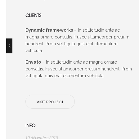
CLIENTS
Dynamic frameworks
– In sollicitudin ante ac
magna ornare convallis. Fusce ullamcorper pretium
hendrerit. Proin vel ligula quis erat elementum
2015
vehicula.
Envato
– In sollicitudin ante ac magna ornare
convallis. Fusce ullamcorper pretium hendrerit. Proin
vel ligula quis erat elementum vehicula.
VISIT PROJECT
INFO
10 décembre 2015