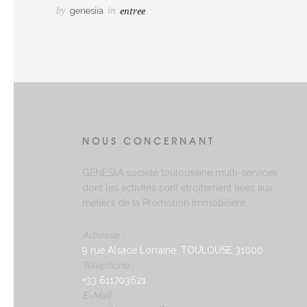
by
genesiia
in
entree
NOUS CONCERNANT
GENESIIA société toulousaine multi-services
dont les activités sont étroitement liées aux
métiers de la Promotion Immobilière.
Adresse :
9 rue Alsace Lorraine, TOULOUSE 31000
Téléphone :
+33 611703621
E-Mail :