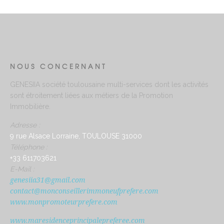
NOUS CONCERNANT
GENESIIA société toulousaine multi-services dont les activités
sont étroitement liées aux métiers de la Promotion
Immobilière.
Adresse :
9 rue Alsace Lorraine, TOULOUSE 31000
Téléphone :
+33 611703621
E-Mail :
genesiia31@gmail.com
contact@monconseillerimmoneufprefere.com
www.monpromoteurprefere.com
www.maresidenceprincipalepreferee.com