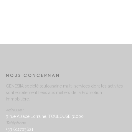
NOUS CONCERNANT
GENESIIA société toulousaine multi-services dont les activités
sont étroitement liées aux métiers de la Promotion
Immobilière.
Adresse :
9 rue Alsace Lorraine, TOULOUSE 31000
Téléphone :
+33 611703621