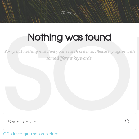
SO
Home
Nothing was found
Sorry, but nothing matched your search criteria. Please try again with
some different keywords.
CGI
driver
girl
motion
picture